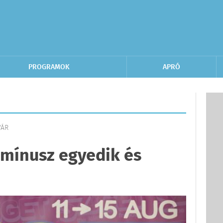
PROGRAMOK
APRÓ
VÁR
z mínusz egyedik és