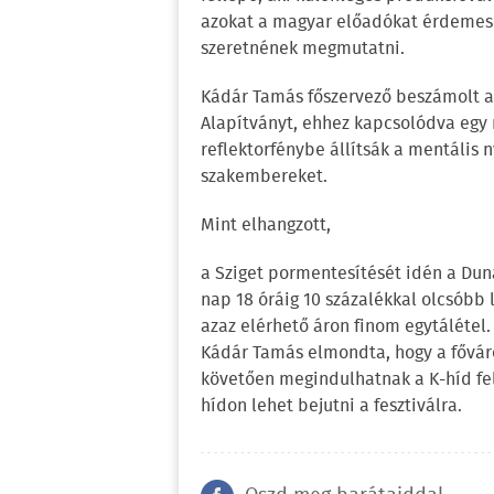
azokat a magyar előadókat érdemes a
szeretnének megmutatni.
Kádár Tamás főszervező beszámolt ar
Alapítványt, ehhez kapcsolódva egy m
reflektorfénybe állítsák a mentális 
szakembereket.
Mint elhangzott,
a Sziget pormentesítését idén a Duna
nap 18 óráig 10 százalékkal olcsóbb l
azaz elérhető áron finom egytálétel.
Kádár Tamás elmondta, hogy a fővár
követően megindulhatnak a K-híd fel
hídon lehet bejutni a fesztiválra.