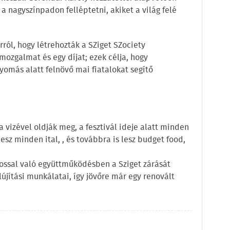
 nagyszínpadon felléptetni, akiket a világ felé
ról, hogy létrehozták a SZiget SZociety
ozgalmat és egy díjat; ezek célja, hogy
nyomás alatt felnövő mai fiatalokat segítő
 vizével oldják meg, a fesztivál ideje alatt minden
esz minden ital, , és továbbra is lesz budget food,
ossal való együttműködésben a Sziget zárását
újítási munkálatai, így jövőre már egy renovált