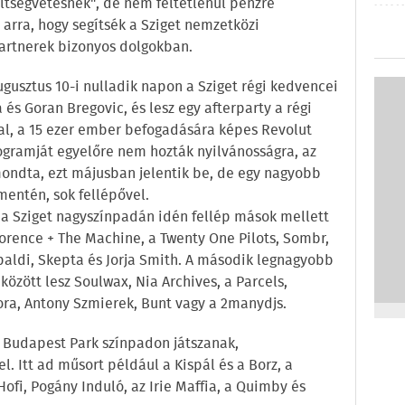
öltségvetésnek", de nem feltétlenül pénzre
arra, hogy segítsék a Sziget nemzetközi
partnerek bizonyos dolgokban.
ugusztus 10-i nulladik napon a Sziget régi kedvencei
 és Goran Bregovic, és lesz egy afterparty a régi
al, a 15 ezer ember befogadására képes Revolut
ogramját egyelőre nem hozták nyilvánosságra, az
ondta, ezt májusban jelentik be, de egy nagyobb
mentén, sok fellépővel.
 a Sziget nagyszínpadán idén fellép mások mellett
Florence + The Machine, a Twenty One Pilots, Sombr,
paldi, Skepta és Jorja Smith. A második legnagyobb
között lesz Soulwax, Nia Archives, a Parcels,
ora, Antony Szmierek, Bunt vagy a 2manydjs.
 Budapest Park színpadon játszanak,
 Itt ad műsort például a Kispál és a Borz, a
Hofi, Pogány Induló, az Irie Maffia, a Quimby és