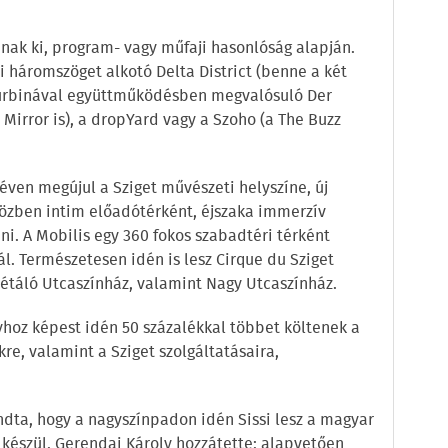
anak ki, program- vagy műfaji hasonlóság alapján.
ei háromszöget alkotó Delta District (benne a két
 Turbinával együttműködésben megvalósuló Der
 Mirror is), a dropYard vagy a Szoho (a The Buzz
néven megújul a Sziget művészeti helyszíne, új
özben intim előadótérként, éjszaka immerzív
i. A Mobilis egy 360 fokos szabadtéri térként
l. Természetesen idén is lesz Cirque du Sziget
 Sétáló Utcaszínház, valamint Nagy Utcaszínház.
yhoz képest idén 50 százalékkal többet költenek a
e, valamint a Sziget szolgáltatásaira,
dta, hogy a nagyszínpadon idén Sissi lesz a magyar
 készül. Gerendai Károly hozzátette: alapvetően