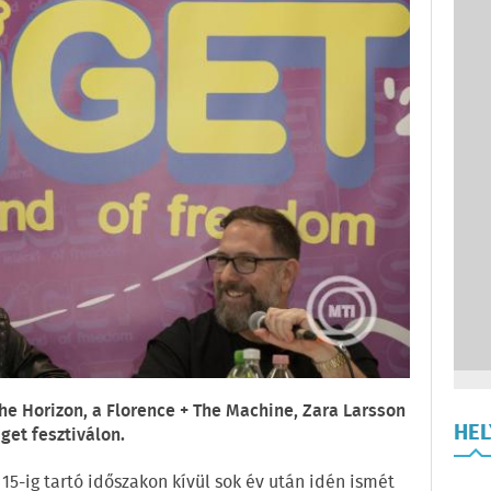
The Horizon, a Florence + The Machine, Zara Larsson
HE
iget fesztiválon.
15-ig tartó időszakon kívül sok év után idén ismét