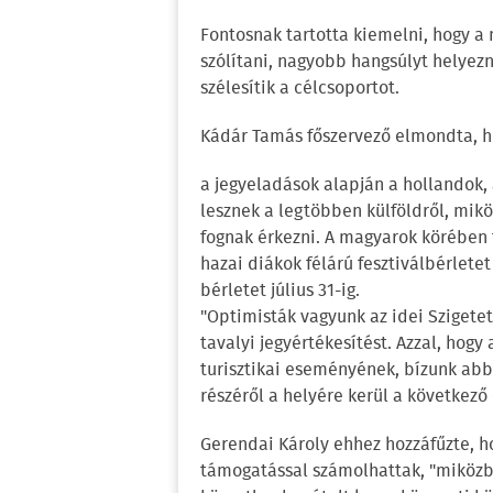
Fontosnak tartotta kiemelni, hogy a
szólítani, nagyobb hangsúlyt helyezn
szélesítik a célcsoportot.
Kádár Tamás főszervező elmondta, 
a jegyeladások alapján a hollandok, 
lesznek a legtöbben külföldről, mik
fognak érkezni. A magyarok körében 
hazai diákok félárú fesztiválbérlet
bérletet július 31-ig.
"Optimisták vagyunk az idei Szigetet
tavalyi jegyértékesítést. Azzal, ho
turisztikai eseményének, bízunk abba
részéről a helyére kerül a következő
Gerendai Károly ehhez hozzáfűzte, ho
támogatással számolhattak, "miközben