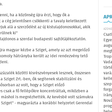
a.
lenni, ha a közönség újra érzi, hogy ők a
AP
a cég jelentősen csökkenti a tavaly keletkezett
juk alá a szerződést az új kistulajdonosokkal, akik
AZONOS
rülnek ki"
Csat
lajdonos a szerdai budapesti sajtótájékoztatón.
Egye
augu
 újra magyar kézbe a Sziget, amely az azt megelőző
megl
komoly hátrányba került az idei rendezvény tető
Trop
deni.
Vada
tört
 százalék közötti kisrészvényesek lesznek, összesen
vará
kell
a Sziget Zrt.-ben, ők segítenek stabilizálni és
szep
ősorban az volt, hogy a Sziget előző
forg
 és csak a fő fellépőkre koncentráltak, miközben a
irán
at máshol is megnézhették. Az kevésbé volt számukra
Nová
a Sziget" - magyarázta a korábbi helyzetet Gerendai
prog
hely