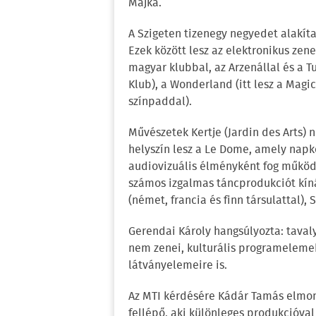
Majka.
A Szigeten tizenegy negyedet alakít
Ezek között lesz az elektronikus zen
magyar klubbal, az Arzenállal és a
Klub), a Wonderland (itt lesz a Magic
színpaddal).
Művészetek Kertje (Jardin des Arts) 
helyszín lesz a Le Dome, amely napk
audiovizuális élményként fog működn
számos izgalmas táncprodukciót kíná
(német, francia és finn társulattal),
Gerendai Károly hangsúlyozta: taval
nem zenei, kulturális programelemekr
látványelemeire is.
Az MTI kérdésére Kádár Tamás elmon
fellépő, aki különleges produkcióval