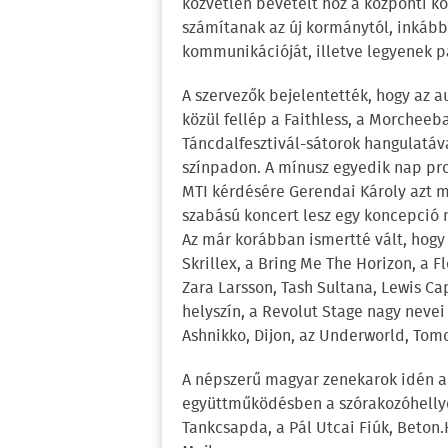
közvetlen bevételt hoz a központi k
számítanak az új kormánytól, inkább 
kommunikációját, illetve legyenek 
A szervezők bejelentették, hogy az a
közül fellép a Faithless, a Morcheeba
Táncdalfesztivál-sátorok hangulatáv
színpadon. A mínusz egyedik nap pr
MTI kérdésére Gerendai Károly azt m
szabású koncert lesz egy koncepció 
Az már korábban ismertté vált, hogy
Skrillex, a Bring Me The Horizon, a 
Zara Larsson, Tash Sultana, Lewis Ca
helyszín, a Revolut Stage nagy nevei 
Ashnikko, Dijon, az Underworld, Tom
A népszerű magyar zenekarok idén a
együttműködésben a szórakozóhellyel.
Tankcsapda, a Pál Utcai Fiúk, Beton.