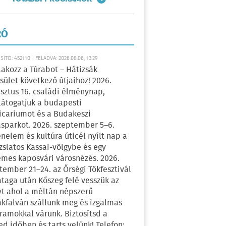
RÓ
ÍTÓ: 452110 | FELADVA: 2026.08.06, 13:29
lakozz a Túrabot – Hátizsák
sület következő útjaihoz! 2026.
sztus 16. családi élménynap,
átogatjuk a budapesti
icariumot és a Budakeszi
sparkot. 2026. szeptember 5–6.
énelem és kultúra úticél nyílt nap a
zslatos Kassai-völgybe és egy
emes kaposvári városnézés. 2026.
tember 21–24. az Őrségi Tökfesztivál
ataga után Kőszeg felé vesszük az
yt ahol a méltán népszerű
kfalván szállunk meg és izgalmas
ramokkal várunk. Biztosítsd a
ed időben és tarts velünk! Telefon: