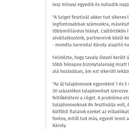
lesz mínusz egyedik és nulladik napj
"A Sziget fesztivál akkor tud sikeres 
legfontosabbak számunkra, másrészt 
többmilliárdos hiányt. Csütörtökön ír
alvállalkozóink, partnereink közül ke
- mondta Gerendai Károly alapító-tu
Felidézte, hogy tavaly ősszel került
több hónapos bizonytalanság miatt 
alá hozásában, ám ezt sikerült leküz
"Az új tulajdonosok egyenként 1 és 5
30 százalékos tulajdonrészt szerezve 
feltőkésíteni a céget. A probléma els
tulajdonosoknak 84 fesztiválja volt,
külföldi fiatalok ezeket az előadók
fontos, mitől tud más, egyedi lenni 
Károly.