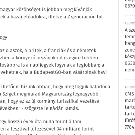
0670
 magyar közönséget is jobban meg kívánják
ek a hazai előadókra, illetve a Z generáción túl
AZONOS
A sz
leme
hogy
hang
zene
az olaszok, a britek, a franciák és a németek
kész
özben a környező országokból is egyre többen
0630
továbbra is a napijegyek fogynak a legjobban; a
nem
et vehetnek, ha a BudapestGO-ban vásárolnak havi
 illetően, bízunk abban, hogy meg fogjuk haladni a
AZONOS
gy a Sziget megmarad Magyarország legnagyobb
CMS 
maró
n, hogy ez az új kormány turisztikai vezetése
tart
 években" - szögezte le Kádár Tamás.
tart
fúró
gy hosszú évek óta nulla forint állami
7784
 a fesztivál létezésével 34 milliárd forint