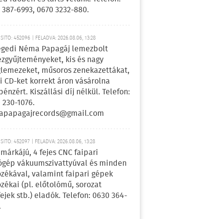
 387-6993, 0670 3232-880.
ÍTÓ: 452096 | FELADVA: 2026.08.06, 13:28
egedi Néma Papagáj lemezbolt
zgyűjteményeket, kis és nagy
lemezeket, műsoros zenekazettákat,
i CD-ket korrekt áron vásárolna
pénzért. Kiszállási díj nélkül. Telefon:
 230-1076.
apapagajrecords@gmail.com
ÍTÓ: 452097 | FELADVA: 2026.08.06, 13:28
márkájú, 4 fejes CNC faipari
gép vákuumszivattyúval és minden
ozékával, valamint faipari gépek
ozékai (pl. előtolómű, sorozat
fejek stb.) eladók. Telefon: 0630 364-
.