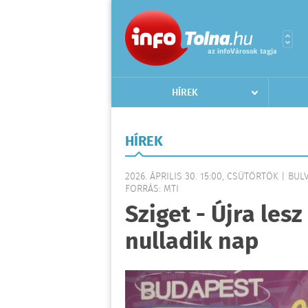
HÍREK
HÍREK
2026. ÁPRILIS 30. 15:00, CSÜTÖRTÖK | BUL
FORRÁS: MTI
Sziget - Újra les
nulladik nap