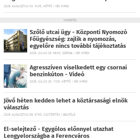
2026. AUGUSZTUS 03. 14:00, HÉTFŐ | KÉK HÍREK
HIRDETÉS
Szőlő utcai ügy - Központi Nyomozó
Főügyészség: zajlik a nyomozás,
egyelőre nincs további tájékoztatás
2026. JÚLIUS 29. 06:00, SZERDA | KÉK HÍREK
Agresszíven viselkedett egy csornai
benzinkúton - Videó
2026. JÚLIUS 20. 11:00, HÉTFŐ | KÉK HÍREK
Jövő héten kedden lehet a köztársasági elnök
választás
2026. AUGUSZTUS 06. 07:00, CSÜTÖRTÖK | BELFÖLD
El-selejtező - Egygólos előnnyel utazhat
Lengyelországba a Ferencváros