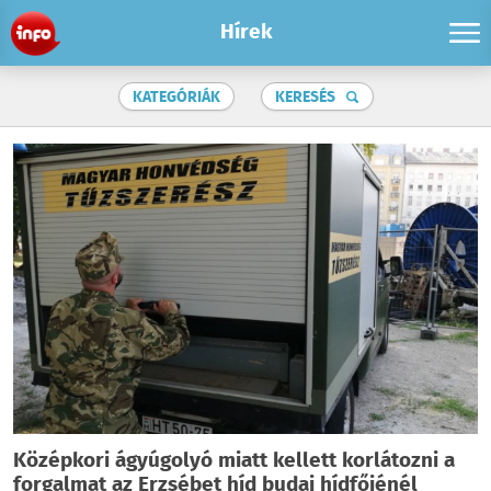
Hírek
KATEGÓRIÁK
KERESÉS
Középkori ágyúgolyó miatt kellett korlátozni a
forgalmat az Erzsébet híd budai hídfőjénél