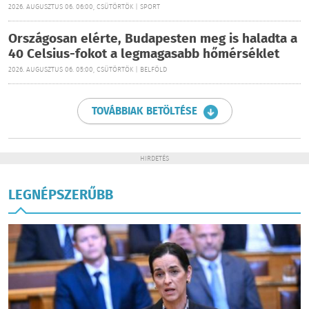
2026. AUGUSZTUS 06. 06:00, CSÜTÖRTÖK | SPORT
Országosan elérte, Budapesten meg is haladta a
40 Celsius-fokot a legmagasabb hőmérséklet
2026. AUGUSZTUS 06. 05:00, CSÜTÖRTÖK | BELFÖLD
TOVÁBBIAK BETÖLTÉSE
HIRDETÉS
LEGNÉPSZERŰBB