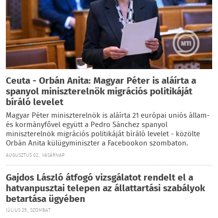
Ceuta - Orbán Anita: Magyar Péter is aláírta a
spanyol miniszterelnök migrációs politikáját
bíráló levelet
Magyar Péter miniszterelnök is aláírta 21 európai uniós állam-
és kormányfővel együtt a Pedro Sánchez spanyol
miniszterelnök migrációs politikáját bíráló levelet - közölte
Orbán Anita külügyminiszter a Facebookon szombaton.
AUGUSZTUS 02., VASÁRNAP
Gajdos László átfogó vizsgálatot rendelt el a
hatvanpusztai telepen az állattartási szabályok
betartása ügyében
JÚLIUS 25., SZOMBAT