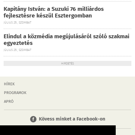
Kapitány István: a Suzuki 76 milliárdos
fejlesztésre készül Esztergomban
JÚLIUS 25., SZOMBAT
Elindul a közmédia megújulásáról szóló szakmai
egyeztetés
JÚLIUS 25., SZOMBAT
HIRDETÉS
HÍREK
PROGRAMOK
APRÓ
Kövess minket a Facebook-on