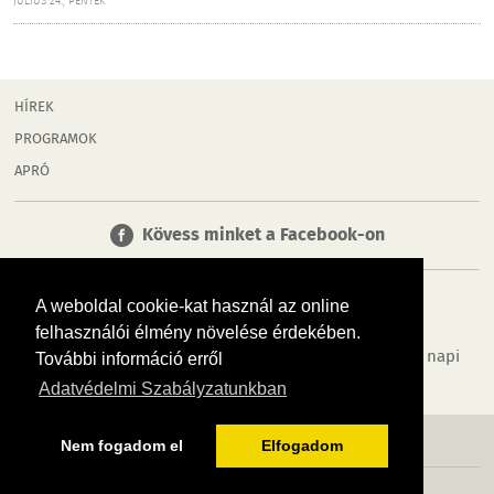
JÚLIUS 24., PÉNTEK
HÍREK
PROGRAMOK
APRÓ
Kövess minket a Facebook-on
A weboldal cookie-kat használ az online
felhasználói élmény növelése érdekében.
Tudj meg többet városodról! Hírek, programok, képek, napi
További információ erről
menü, cégek…. és minden, ami Tolna
Adatvédelmi Szabályzatunkban
MÉDIAAJÁNLÓ
ADATVÉDELEM
IMPRESSZUM
RÓLUNK
ÁSZF
Nem fogadom el
Elfogadom