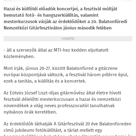
Hazai és külföldi előadók koncertjei, a fesztivál múltját
bemutató fotó- és hangszerkiállítás, valamint
mesterkurzusok várják az érdeklődőket a 20. Balatonfüredi
Nemzetközi Gitárfesztiválon június második felében
HIRDETÉS
- áll a szervezők által az MTI-hez kedden eljuttatott
közleményben.
Mint írják, június 20-27. között Balatonfüred a gitárzene
európai központjává változik, a fesztivál három pillérre épül,
ezek a tanítás, a kiállítás és a koncertek.
Az Eötvös József Liszt-díjas gitárművész által életre hívott
fesztivál délelőtti mesterkurzusain a hazai és nemzetközi
növendékek a világ neves professzoraitól tanulhatnak
nyilvános órák keretében.
Az érdeklődők láthatják A Gitárfesztivál 20 éve Balatonfüreden
című jubileumi fotókiállítást, a tárlat mellett egy