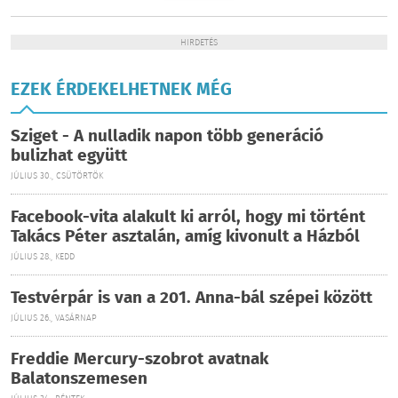
HIRDETÉS
EZEK ÉRDEKELHETNEK MÉG
Sziget - A nulladik napon több generáció
bulizhat együtt
JÚLIUS 30., CSÜTÖRTÖK
Facebook-vita alakult ki arról, hogy mi történt
Takács Péter asztalán, amíg kivonult a Házból
JÚLIUS 28., KEDD
Testvérpár is van a 201. Anna-bál szépei között
JÚLIUS 26., VASÁRNAP
Freddie Mercury-szobrot avatnak
Balatonszemesen