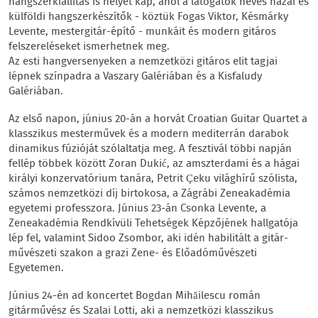
hangszerkiállítás is helyet kap, ahol a látogatók neves hazai és
külföldi hangszerkészítők - köztük Fogas Viktor, Késmárky
Levente, mestergitár-építő - munkáit és modern gitáros
felszereléseket ismerhetnek meg.
Az esti hangversenyeken a nemzetközi gitáros elit tagjai
lépnek színpadra a Vaszary Galériában és a Kisfaludy
Galériában.
Az első napon, június 20-án a horvát Croatian Guitar Quartet a
klasszikus mesterművek és a modern mediterrán darabok
dinamikus fúzióját szólaltatja meg. A fesztivál többi napján
fellép többek között Zoran Dukić, az amszterdami és a hágai
királyi konzervatórium tanára, Petrit Çeku világhírű szólista,
számos nemzetközi díj birtokosa, a Zágrábi Zeneakadémia
egyetemi professzora. Június 23-án Csonka Levente, a
Zeneakadémia Rendkívüli Tehetségek Képzőjének hallgatója
lép fel, valamint Sidoo Zsombor, aki idén habilitált a gitár-
művészeti szakon a grazi Zene- és Előadóművészeti
Egyetemen.
Június 24-én ad koncertet Bogdan Mihăilescu román
gitárművész és Szalai Lotti, aki a nemzetközi klasszikus