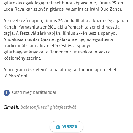
gitározás egyik legígéretesebb női képviselője, június 25-én
Leon Ravnikar szlovén gitáros, valamint az iráni Duo Zaher.
A következő napon, június 26-án hallhatja a közönség a japán
Kanahi Yamashita zenéjét, aki a Yamashita zenei dinasztia
tagja. A fesztivál zárónapján, június 27-én lesz a spanyol
Andalusian Guitar Quartet gálakoncertje, az együttes a
tradicionális andalúz életérzést és a spanyol
gitárhagyományokat a flamenco ritmusokkal ötvözi a
közlemény szerint.
A program részleteiről a balatongitar.hu honlapon lehet
tájékozódni.
Oszd meg barátaiddal
Címkék:
balatonfüredi gitárfesztivál
VISSZA