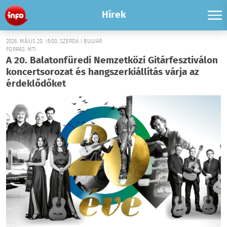
Hírek
2026. MÁJUS 20. 15:00, SZERDA | BULVÁR
FORRÁS: MTI
A 20. Balatonfüredi Nemzetközi Gitárfesztiválon
koncertsorozat és hangszerkiállítás várja az
érdeklődőket