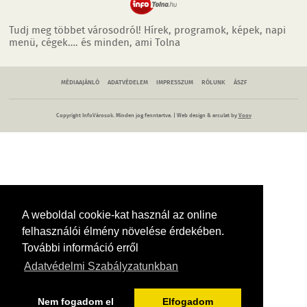
Tudj meg többet városodról! Hírek, programok, képek, napi
menü, cégek…. és minden, ami Tolna
MÉDIAAJÁNLÓ
ADATVÉDELEM
IMPRESSZUM
RÓLUNK
ÁSZF
Copyright InfoVárosok. Minden jog fenntartva. | Web design & arculat by
Voov
A weboldal cookie-kat használ az online
felhasználói élmény növelése érdekében.
További információ erről
Adatvédelmi Szabályzatunkban
Nem fogadom el
Elfogadom