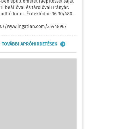
-ben épült emelet ráépítéssel saját
ri beállóval és tárolóval! Irányár:
 millió forint. Érdeklődni: 36 30/480-
s://www.ingatlan.com/35448967
TOVÁBBI APRÓHIRDETÉSEK