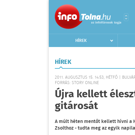
HÍREK
HÍREK
2011. AUGUSZTUS 15. 14:53, HÉTFŐ | BULVÁ
FORRÁS: STORY ONLINE
Újra kellett éles
gitárosát
A múlt héten mentőt kellett hívni a
Zsolthoz - tudta meg az egyik napil