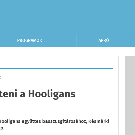
PROGRAMOK
APRÓ
R
zteni a Hooligans
 Hooligans együttes basszusgitárosához, Késmárki
ap.