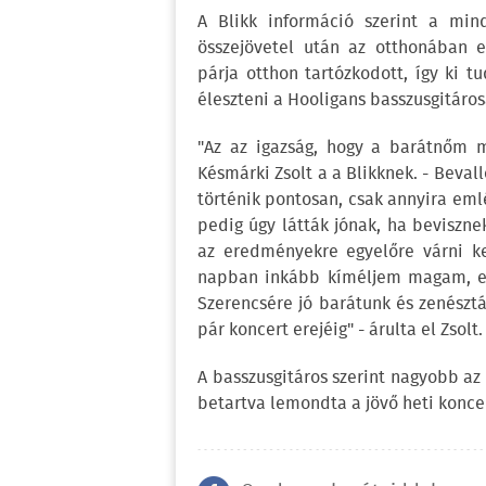
A Blikk információ szerint a min
összejövetel után az otthonában es
párja otthon tartózkodott, így ki tu
éleszteni a Hooligans basszusgitáros
"Az az igazság, hogy a barátnőm m
Késmárki Zsolt a a Blikknek. - Beva
történik pontosan, csak annyira em
pedig úgy látták jónak, ha beviszne
az eredményekre egyelőre várni kel
napban inkább kíméljem magam, ezé
Szerencsére jó barátunk és zenésztá
pár koncert erejéig" - árulta el Zsolt.
A basszusgitáros szerint nagyobb az 
betartva lemondta a jövő heti konce