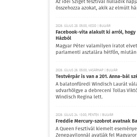
Az idei Sziget fesztivál nulladik na
összehozza azokat, akik az elmúlt há
2026. JÚLIUS 28. 05:00, KEDD | BULVÁR
Facebook-vita alakult ki arról, hogy
Házból
Magyar Péter valamilyen iratot elvet
parlamenti asztalára hétfőn, miután 
2026. JÚLIUS 26. 05:00, VASÁRNAP | BULVÁR
Testvérpár is van a 201. Anna-bál sz
A balatonfüredi Windisch Laurát vála
udvarhölgye a debreceni Tollas Viktó
Windisch Regina lett.
2026. JÚLIUS 24. 13:00, PÉNTEK | BULVÁR
Freddie Mercury-szobrot avatnak 
A Queen Fesztivál kiemelt esemény
Zenepavilonnál avatják fel Magyaror