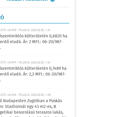
RÓ
ÍTÓ: 451898 | FELADVA: 2026.08.05, 11:51
őszentmiklós külterületén 0,6820 ha
erdő eladó. Ár: 2 MFt.: 06-20/987-
.
ÍTÓ: 451899 | FELADVA: 2026.08.05, 11:51
őszentmiklós külterületén 0,7489 ha
erdő eladó. Ár: 2,2 MFt.: 06-20/987-
.
ÍTÓ: 451896 | FELADVA: 2026.08.05, 11:50
ó Budapesten Zuglóban a Puskás
nc Stadionnál egy 43 m2-es, B
getikai besorolású teraszos lakás,