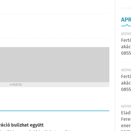
AP
AZONOS
Fert
akác
0855
AZONOS
Fert
akác
HIRDETÉS
0855
AZONOS
Elad
Fere
ráció bulizhat együtt
ener