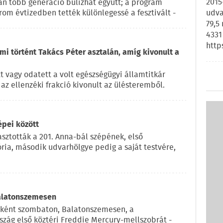
2015
pján több generáció bulizhat együtt; a program
rom évtizedben tették különlegessé a fesztivált -
udva
79,5
4331
http
 mi történt Takács Péter asztalán, amíg kivonult a
t vagy odatett a volt egészségügyi államtitkár
az ellenzéki frakció kivonult az ülésteremből.
épei között
sztották a 201. Anna-bál szépének, első
ria, második udvarhölgye pedig a saját testvére,
Balatonszemesen
eként szombaton, Balatonszemesen, a
szág első köztéri Freddie Mercury-mellszobrát -