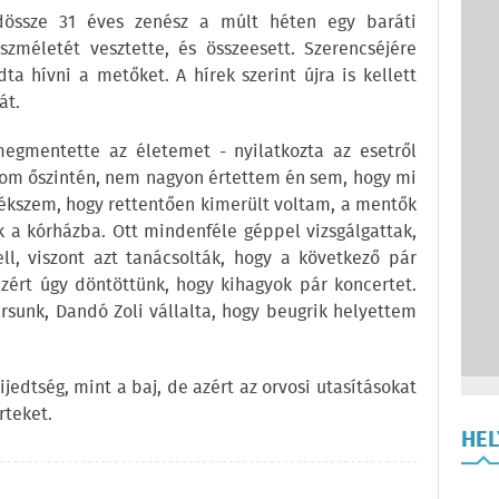
dössze 31 éves zenész a múlt héten egy baráti
zméletét vesztette, és összeesett. Szerencséjére
dta hívni a metőket. A hírek szerint újra is kellett
át.
egmentette az életemet - nyilatkozta az esetről
llom őszintén, nem nagyon értettem én sem, hogy mi
lékszem, hogy rettentően kimerült voltam, a mentők
k a kórházba. Ott mindenféle géppel vizsgálgattak,
l, viszont azt tanácsolták, hogy a következő pár
rt úgy döntöttünk, hogy kihagyok pár koncertet.
rsunk, Dandó Zoli vállalta, hogy beugrik helyettem
ijedtség, mint a baj, de azért az orvosi utasításokat
rteket.
HE