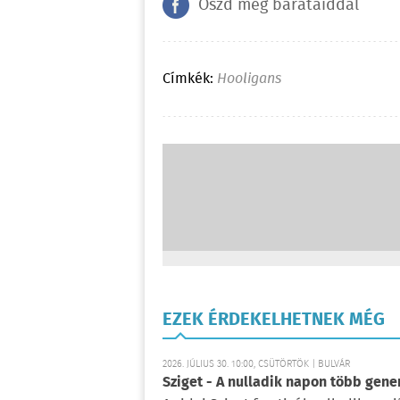
Oszd meg barátaiddal
Címkék:
Hooligans
EZEK ÉRDEKELHETNEK MÉG
2026. JÚLIUS 30. 10:00, CSÜTÖRTÖK | BULVÁR
Sziget - A nulladik napon több gene