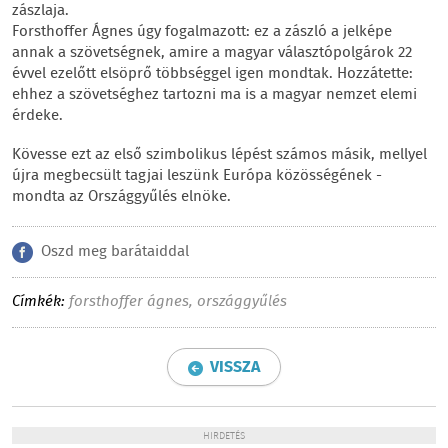
zászlaja.
Forsthoffer Ágnes úgy fogalmazott: ez a zászló a jelképe
annak a szövetségnek, amire a magyar választópolgárok 22
évvel ezelőtt elsöprő többséggel igen mondtak. Hozzátette:
ehhez a szövetséghez tartozni ma is a magyar nemzet elemi
érdeke.
Kövesse ezt az első szimbolikus lépést számos másik, mellyel
újra megbecsült tagjai leszünk Európa közösségének -
mondta az Országgyűlés elnöke.
Oszd meg barátaiddal
Címkék:
forsthoffer ágnes
,
országgyűlés
VISSZA
HIRDETÉS