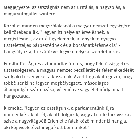
Megjegyezte: az Országház nem az urizálás, a nagyzolás, a
magamutogatás színtere.
Közölte: minden megszólalásnál a magyar nemzet egységére
kell törekedniük. "Legyen itt helye az érvelésnek, a
megértésnek, az értő figyelemnek, a tényeken nyugvó
tiszteletteljes párbeszédnek és a bocsánatkérésnek is" -
hangsúlyozta, hozzáfűzve: legyen helye a szeretetnek is.
Forsthoffer Ágnes azt mondta: fontos, hogy felelősséggel és
tisztességesen, a magyar nemzet becsületét és felemelkedését
szolgáló törvényeket alkossanak. Azért fognak dolgozni, hogy
többé senki ne legyen megbélyegzett, másodlagos
állampolgár származása, véleménye vagy életmódja miatt -
hangoztatta.
Kiemelte: "legyen az országunk, a parlamentünk újra
mindenkié, aki itt él, aki itt dolgozik, vagy akit ide húz vissza a
szíve a nagyvilágból! Érjen el e falak közé mindenki hangja,
aki képviseletével megbízott bennünket!"