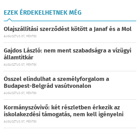
EZEK ÉRDEKELHETNEK MÉG
Olajszállítási szerződést kötött a Janaf és a Mol
AUGUSZTUS 07., PÉNTEK
Gajdos László: nem ment szabadságra a vízügyi
államtitkár
AUGUSZTUS 07., PÉNTEK
Ősszel elindulhat a személyforgalom a
Budapest-Belgrád vasútvonalon
AUGUSZTUS 07., PÉNTEK
Kormányszóvivő: két részletben érkezik az
iskolakezdési támogatás, nem kell igényelni
AUGUSZTUS 07., PÉNTEK