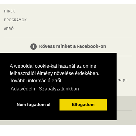
HÍREK
PROGRAMOK
APRÓ
Kövess minket a Facebook-on
A weboldal cookie-kat használ az online
felhasználói élmény növelése érdekében.
Tudj meg többet városodról! Hírek, programok, képek, napi
További információ erről
menü, cégek…. és minden, ami Tolna
Adatvédelmi Szabályzatunkban
MÉDIAAJÁNLÓ
ADATVÉDELEM
IMPRESSZUM
RÓLUNK
ÁSZF
Nem fogadom el
Elfogadom
Copyright InfoVárosok. Minden jog fenntartva. | Web design & arculat by
Voov