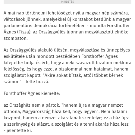
HIRDETÉS
A mai nap történelmi lehetőséget nyit a magyar nép számára,
változások jönnek, amelyekkel új korszakot kezdünk a magyar
parlamentáris demokrácia történetében - mondta Forsthoffer
Ágnes (Tisza), az Országgyűlés újonnan megválasztott elnöke
szombaton.
Az Országgyűlés alakuló ülésén, megválasztása és ünnepélyes
eskütétele után mondott beszédében Forsthoffer Ágnes
kifejtette: tudja és érti, hogy a neki szavazott bizalom mekkora
felelősség, és hogy ezzel a bizalommal nem hatalmat, hanem
szolgálatot kapott. "Akire sokat bíztak, attól többet kérnek
számon" - tette hozzá.
Forsthoffer Ágnes kiemelte:
az Országház nem a pártok, "hanem újra a magyar nemzet
otthona, Magyarország háza kell, hogy legyen". Nem hatalmi
központ, hanem a nemzet akaratának szentélye; ez a ház újra
a szerénység és alázat, a szolgálat és a tenni akarás háza lesz
- jelentette ki.