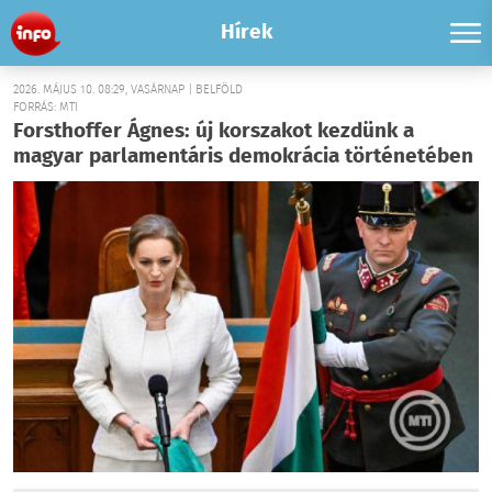
Hírek
2026. MÁJUS 10. 08:29, VASÁRNAP | BELFÖLD
FORRÁS: MTI
Forsthoffer Ágnes: új korszakot kezdünk a
magyar parlamentáris demokrácia történetében