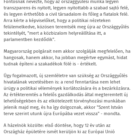
Fontosnak nevezte, hogy az országgyűlési munka legyen
transzparens és nyitott, legyen nyitottabb a szabad sajtó felé,
és legyen érthetőbb a civil társadalom és főleg a fiatalok felé.
Arra kérte a képviselőket, hogy a politikai nézeteken
felülemelkedve, közösen teremtsék meg újra az Országgyűlés
tekintélyét, "mert a közbizalom helyreállítása itt, a
parlamentben kezdődik".
Magyarország polgárait nem akkor szolgálják megfelelően, ha
hangosak, hanem akkor, ha jobban megértve egymást, hidat
tudnak építeni a szakadékok fölé is - értékelt.
Úgy fogalmazott, új szemléletre van szükség az Országgyűlés
hivatalának vezetésében is: a rend fenntartása nem lehet
ürügy a politikai vélemények korlátozására és a bezárkózásra.
Az értékteremtés a felelős gazdálkodás által megteremtett új
lehetőségekben és az elkötelezett törvényhozási munkában
jelenik majd meg, és ha így dolgoznak, akkor "Szent István
terve szerint utunk újra Európába vezet vissza" - mondta.
A házelnök közölte: első döntése, hogy 12 év után az
Országház épületére ismét kerüljön ki az Európai Unió