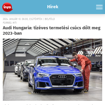
Hírek
2024. JANUÁR 18. 06:00, CSÜTÖRTÖK | BELFÖLD
FORRÁS: MTI
Audi Hungaria: tízéves termelési csúcs dőlt meg
2023-ban