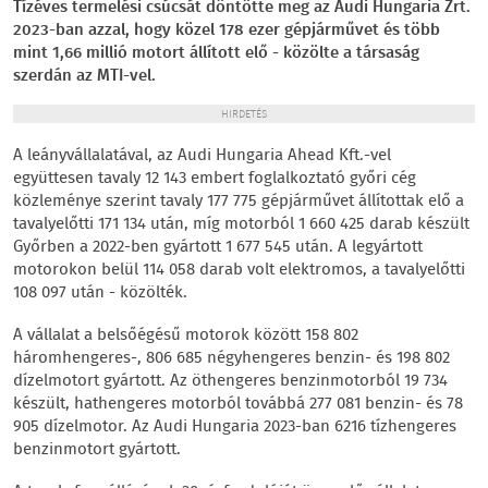
Tízéves termelési csúcsát döntötte meg az Audi Hungaria Zrt.
2023-ban azzal, hogy közel 178 ezer gépjárművet és több
mint 1,66 millió motort állított elő - közölte a társaság
szerdán az MTI-vel.
HIRDETÉS
A leányvállalatával, az Audi Hungaria Ahead Kft.-vel
együttesen tavaly 12 143 embert foglalkoztató győri cég
közleménye szerint tavaly 177 775 gépjárművet állítottak elő a
tavalyelőtti 171 134 után, míg motorból 1 660 425 darab készült
Győrben a 2022-ben gyártott 1 677 545 után. A legyártott
motorokon belül 114 058 darab volt elektromos, a tavalyelőtti
108 097 után - közölték.
A vállalat a belsőégésű motorok között 158 802
háromhengeres-, 806 685 négyhengeres benzin- és 198 802
dízelmotort gyártott. Az öthengeres benzinmotorból 19 734
készült, hathengeres motorból továbbá 277 081 benzin- és 78
905 dízelmotor. Az Audi Hungaria 2023-ban 6216 tízhengeres
benzinmotort gyártott.