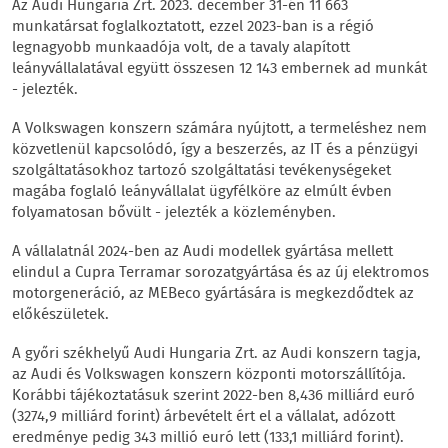
Az Audi Hungaria Zrt. 2023. december 31-én 11 663
munkatársat foglalkoztatott, ezzel 2023-ban is a régió
legnagyobb munkaadója volt, de a tavaly alapított
leányvállalatával együtt összesen 12 143 embernek ad munkát
- jelezték.
A Volkswagen konszern számára nyújtott, a termeléshez nem
közvetlenül kapcsolódó, így a beszerzés, az IT és a pénzügyi
szolgáltatásokhoz tartozó szolgáltatási tevékenységeket
magába foglaló leányvállalat ügyfélköre az elmúlt évben
folyamatosan bővült - jelezték a közleményben.
A vállalatnál 2024-ben az Audi modellek gyártása mellett
elindul a Cupra Terramar sorozatgyártása és az új elektromos
motorgeneráció, az MEBeco gyártására is megkezdődtek az
előkészületek.
A győri székhelyű Audi Hungaria Zrt. az Audi konszern tagja,
az Audi és Volkswagen konszern központi motorszállítója.
Korábbi tájékoztatásuk szerint 2022-ben 8,436 milliárd euró
(3274,9 milliárd forint) árbevételt ért el a vállalat, adózott
eredménye pedig 343 millió euró lett (133,1 milliárd forint).