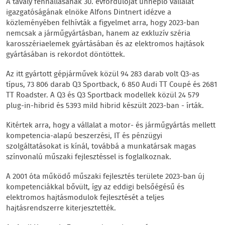
A tavaly fennállásának 30. évfordulóját ünneplő vállalat
igazgatóságának elnöke Alfons Dintnert idézve a
közleményében felhívták a figyelmet arra, hogy 2023-ban
nemcsak a járműgyártásban, hanem az exkluzív széria
karosszériaelemek gyártásában és az elektromos hajtások
gyártásában is rekordot döntöttek.
Az itt gyártott gépjárművek közül 94 283 darab volt Q3-as
típus, 73 806 darab Q3 Sportback, 6 850 Audi TT Coupé és 2681
TT Roadster. A Q3 és Q3 Sportback modellek közül 24 579
plug-in-hibrid és 5393 mild hibrid készült 2023-ban - írták.
Kitértek arra, hogy a vállalat a motor- és járműgyártás mellett
kompetencia-alapú beszerzési, IT és pénzügyi
szolgáltatásokat is kínál, továbbá a munkatársak magas
színvonalú műszaki fejlesztéssel is foglalkoznak.
A 2001 óta működő műszaki fejlesztés területe 2023-ban új
kompetenciákkal bővült, így az eddigi belsőégésű és
elektromos hajtásmodulok fejlesztését a teljes
hajtásrendszerre kiterjesztették.