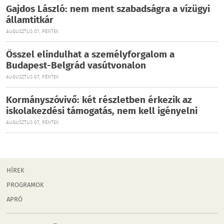
Gajdos László: nem ment szabadságra a vízügyi
államtitkár
AUGUSZTUS 07., PÉNTEK
Ősszel elindulhat a személyforgalom a
Budapest-Belgrád vasútvonalon
AUGUSZTUS 07., PÉNTEK
Kormányszóvivő: két részletben érkezik az
iskolakezdési támogatás, nem kell igényelni
AUGUSZTUS 07., PÉNTEK
HÍREK
PROGRAMOK
APRÓ