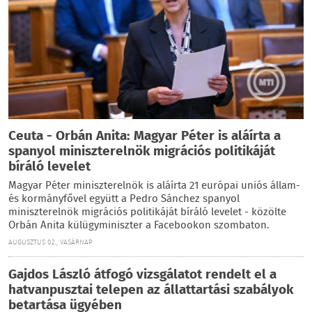
Ceuta - Orbán Anita: Magyar Péter is aláírta a
spanyol miniszterelnök migrációs politikáját
bíráló levelet
Magyar Péter miniszterelnök is aláírta 21 európai uniós állam-
és kormányfővel együtt a Pedro Sánchez spanyol
miniszterelnök migrációs politikáját bíráló levelet - közölte
Orbán Anita külügyminiszter a Facebookon szombaton.
AUGUSZTUS 02., VASÁRNAP
Gajdos László átfogó vizsgálatot rendelt el a
hatvanpusztai telepen az állattartási szabályok
betartása ügyében