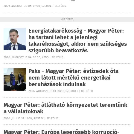
2026. AUGUSZTUS 05. 07:00, SZERDA | BELFÖLD
HIRDETÉS
Energiatakarékosság - Magyar Péter:
ha tartani lehet a jelenlegi
takarékosságot, akkor nem szükséges
szigorúbb beavatkozás
2026. AUGUSZTUS 04. 05:00, KEDD | BELFÖLD
Paks - Magyar Péter: évtizedek óta
nem látott mértékű energetikai
beruházások indulnak
2026. AUGUSZTUS 01. 08:16, SZOMBAT | BELFÖLD
Magyar Péter: átlátható környezetet teremtünk
a vállalatoknak
2026. JÚLIUS 31. 11:00, PÉNTEK | BELFÖLD
Magyar Péter: Európa legerősebb korrupció-