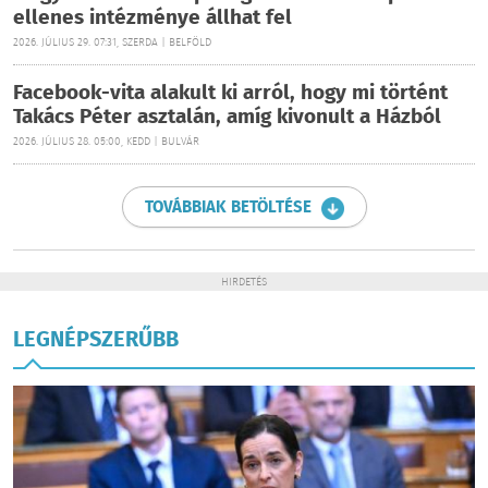
ellenes intézménye állhat fel
2026. JÚLIUS 29. 07:31, SZERDA | BELFÖLD
Facebook-vita alakult ki arról, hogy mi történt
Takács Péter asztalán, amíg kivonult a Házból
2026. JÚLIUS 28. 05:00, KEDD | BULVÁR
TOVÁBBIAK BETÖLTÉSE
HIRDETÉS
LEGNÉPSZERŰBB