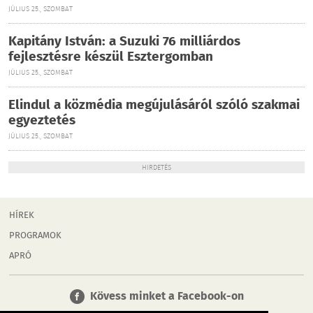
JÚLIUS 25., SZOMBAT
Kapitány István: a Suzuki 76 milliárdos
fejlesztésre készül Esztergomban
JÚLIUS 25., SZOMBAT
Elindul a közmédia megújulásáról szóló szakmai
egyeztetés
JÚLIUS 25., SZOMBAT
HIRDETÉS
HÍREK
PROGRAMOK
APRÓ
Kövess minket a Facebook-on