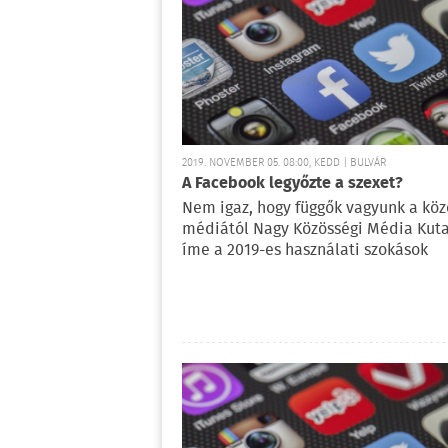
2019. NOVEMBER 05. 08:00, KEDD | BULVÁR
A Facebook legyőzte a szexet?
Nem igaz, hogy függők vagyunk a köz
médiától Nagy Közösségi Média Kuta
íme a 2019-es használati szokások