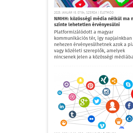
2025. JANUÁR 15. 07:54, SZERDA | ÉLETMÓD
NMHH: közösségi média nélkül ma 
szinte lehetetlen érvényesülni
Platformizálódott a magyar
kommunikációs tér, így napjainkban
nehezen érvényesülhetnek azok a pi
vagy közéleti szereplők, amelyek
nincsenek jelen a közösségi médiáb