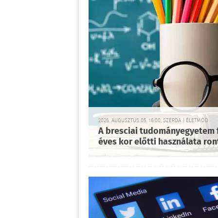
2026. AUGUSZTUS 05. 16:00, SZERDA | ÉLETMÓD
A bresciai tudományegyetem f
éves kor előtti használata ron