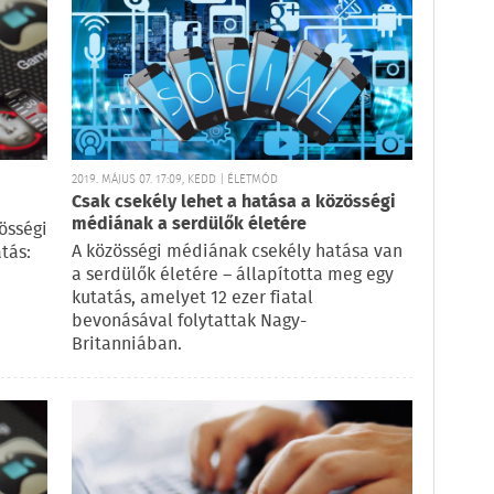
2019. MÁJUS 07. 17:09, KEDD | ÉLETMÓD
Csak csekély lehet a hatása a közösségi
médiának a serdülők életére
össégi
A közösségi médiának csekély hatása van
tás:
a serdülők életére – állapította meg egy
kutatás, amelyet 12 ezer fiatal
bevonásával folytattak Nagy-
Britanniában.