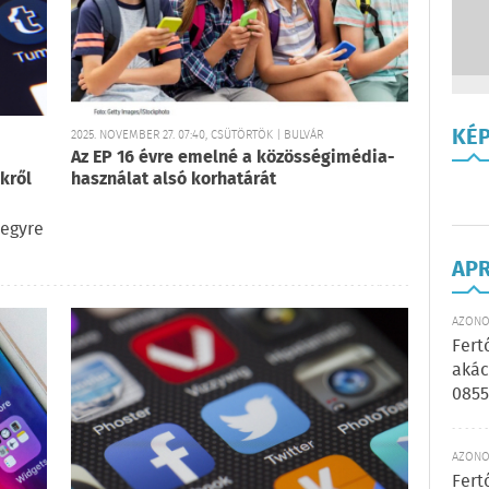
KÉ
2025. NOVEMBER 27. 07:40, CSÜTÖRTÖK | BULVÁR
Az EP 16 évre emelné a közösségimédia-
kről
használat alsó korhatárát
 egyre
AP
AZONOS
Fert
akác
0855
AZONOS
Fert