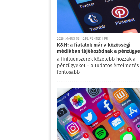
2026. MÁJUS 08. 12:53, PÉNTEK | PR
K&H: a fiatalok már a közösségi
médiában tájékozódnak a pénzügye
a finfluenszerek közelebb hozzák a
pénzügyeket – a tudatos értelmezés
fontosabb