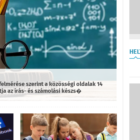
HE
elmérése szerint a közösségi oldalak 14
tja az írás- és számolási készs�