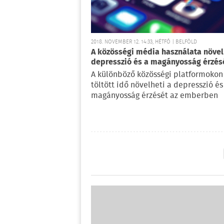
2018. NOVEMBER 12. 14:33, HÉTFŐ | BELFÖLD
A közösségi média használata növel
depresszió és a magányosság érzés
A különböző közösségi platformokon
töltött idő növelheti a depresszió és
magányosság érzését az emberben