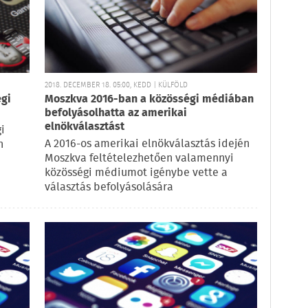
2018. DECEMBER 18. 05:00, KEDD | KÜLFÖLD
égi
Moszkva 2016-ban a közösségi médiában
befolyásolhatta az amerikai
elnökválasztást
i
A 2016-os amerikai elnökválasztás idején
n
Moszkva feltételezhetően valamennyi
a
közösségi médiumot igénybe vette a
választás befolyásolására