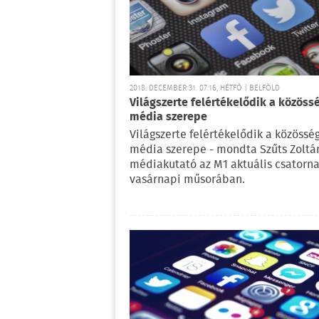
2018. DECEMBER 31. 07:16, HÉTFŐ | BELFÖLD
Világszerte felértékelődik a közöss
média szerepe
Világszerte felértékelődik a közösség
média szerepe - mondta Szűts Zoltá
médiakutató az M1 aktuális csatorn
vasárnapi műsorában.