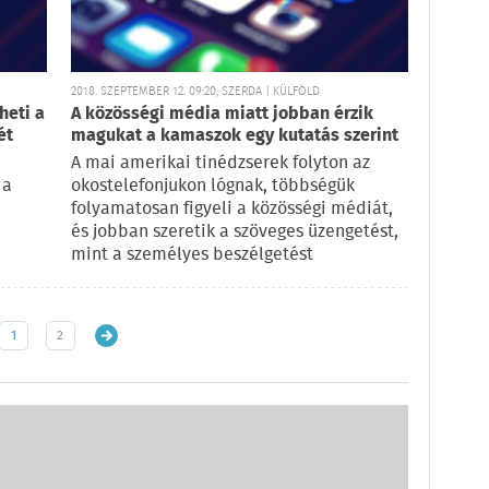
2018. SZEPTEMBER 12. 09:20, SZERDA | KÜLFÖLD
heti a
A közösségi média miatt jobban érzik
ét
magukat a kamaszok egy kutatás szerint
A mai amerikai tinédzserek folyton az
 a
okostelefonjukon lógnak, többségük
folyamatosan figyeli a közösségi médiát,
és jobban szeretik a szöveges üzengetést,
mint a személyes beszélgetést
1
2