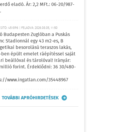
erdő eladó. Ár: 2,2 MFt.: 06-20/987-
.
ÍTÓ: 451896 | FELADVA: 2026.08.05, 11:50
ó Budapesten Zuglóban a Puskás
nc Stadionnál egy 43 m2-es, B
getikai besorolású teraszos lakás,
-ben épült emelet ráépítéssel saját
ri beállóval és tárolóval! Irányár:
 millió forint. Érdeklődni: 36 30/480-
s://www.ingatlan.com/35448967
TOVÁBBI APRÓHIRDETÉSEK