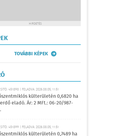
HIRDETÉS
PEK
TOVÁBBI KÉPEK
RÓ
ÍTÓ: 451898 | FELADVA: 2026.08.05, 11:51
őszentmiklós külterületén 0,6820 ha
erdő eladó. Ár: 2 MFt.: 06-20/987-
.
ÍTÓ: 451899 | FELADVA: 2026.08.05, 11:51
őszentmiklós külterületén 0,7489 ha