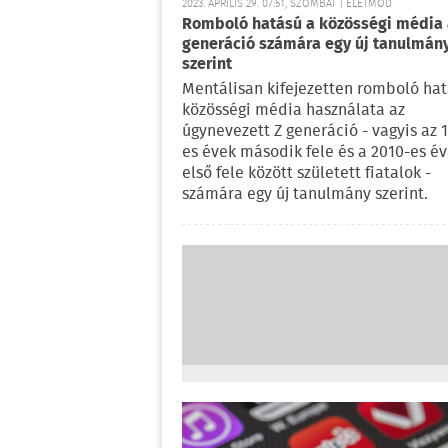
2023. ÁPRILIS 29. 07:51, SZOMBAT | ÉLETMÓD
Romboló hatású a közösségi média 
generáció számára egy új tanulmán
szerint
Mentálisan kifejezetten romboló hat
közösségi média használata az
úgynevezett Z generáció - vagyis az 
es évek második fele és a 2010-es é
első fele között született fiatalok -
számára egy új tanulmány szerint.