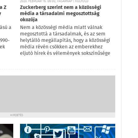
2020. FEBRUÁR 16. 06:00, VASÁRNAP | KÜLFÖLD
a Z
Zuckerberg szerint nem a közösségi
y
média a társadalmi megosztottság
okozója
ású a
Nem a közösségi média miatt válnak
megosztottá a társadalmak, és az sem
1990-
helytálló megállapítás, hogy a közösségi
vek
média révén csökken az emberekhez
eljutó hírek és vélemények sokszínűsége
HIRDETÉS