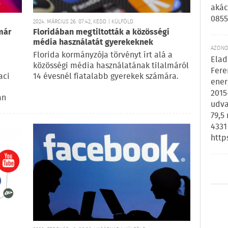
akác
0855
2024. MÁRCIUS 26. 07:42, KEDD | KÜLFÖLD
már
Floridában megtiltották a közösségi
média használatát gyerekeknek
AZONOS
Florida kormányzója törvényt írt alá a
Elad
közösségi média használatának tilalmáról
Fere
aci
14 évesnél fiatalabb gyerekek számára.
ener
2015
an
udva
79,5
4331
http